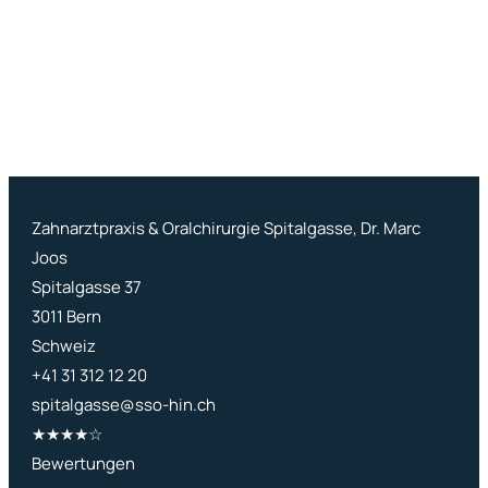
Zahnarztpraxis & Oralchirurgie Spitalgasse, Dr. Marc
Joos
Spitalgasse 37
3011
Bern
Schweiz
+41 31 312 12 20
spitalgasse@sso-hin.ch
★★★★☆
User rating: 4 out of 5 stars
Bewertungen