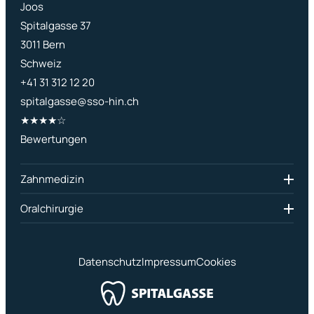
Joos
Spitalgasse 37
3011
Bern
Schweiz
+41 31 312 12 20
spitalgasse@sso-hin.ch
★★★★☆
User rating: 4 out of 5 stars
Bewertungen
Zahnmedizin
Oralchirurgie
Datenschutz
Impressum
Cookies