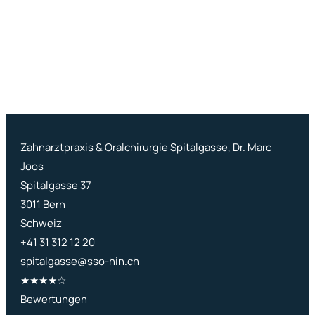
Zahnarztpraxis & Oralchirurgie Spitalgasse, Dr. Marc
Joos
Spitalgasse 37
3011
Bern
Schweiz
+41 31 312 12 20
spitalgasse@sso-hin.ch
★★★★☆
User rating: 4 out of 5 stars
Bewertungen